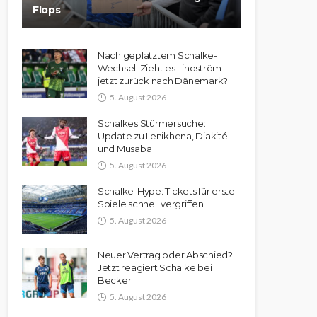
Flops
Nach geplatztem Schalke-
Wechsel: Zieht es Lindström
jetzt zurück nach Dänemark?
5. August 2026
Schalkes Stürmersuche:
Update zu Ilenikhena, Diakité
und Musaba
5. August 2026
Schalke-Hype: Tickets für erste
Spiele schnell vergriffen
5. August 2026
Neuer Vertrag oder Abschied?
Jetzt reagiert Schalke bei
Becker
5. August 2026