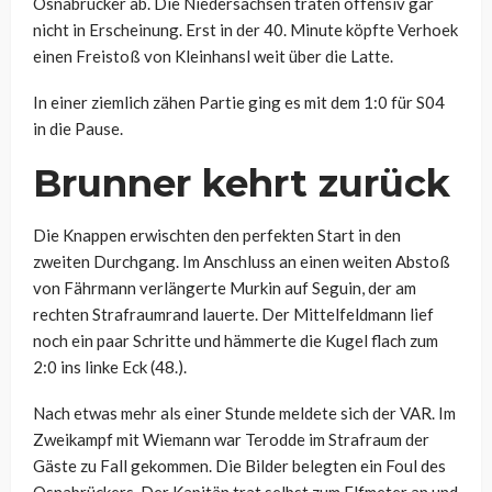
Osnabrücker ab. Die Niedersachsen traten offensiv gar
nicht in Erscheinung. Erst in der 40. Minute köpfte Verhoek
einen Freistoß von Kleinhansl weit über die Latte.
In einer ziemlich zähen Partie ging es mit dem 1:0 für S04
in die Pause.
Brunner kehrt zurück
Die Knappen erwischten den perfekten Start in den
zweiten Durchgang. Im Anschluss an einen weiten Abstoß
von Fährmann verlängerte Murkin auf Seguin, der am
rechten Strafraumrand lauerte. Der Mittelfeldmann lief
noch ein paar Schritte und hämmerte die Kugel flach zum
2:0 ins linke Eck (48.).
Nach etwas mehr als einer Stunde meldete sich der VAR. Im
Zweikampf mit Wiemann war Terodde im Strafraum der
Gäste zu Fall gekommen. Die Bilder belegten ein Foul des
Osnabrückers. Der Kapitän trat selbst zum Elfmeter an und