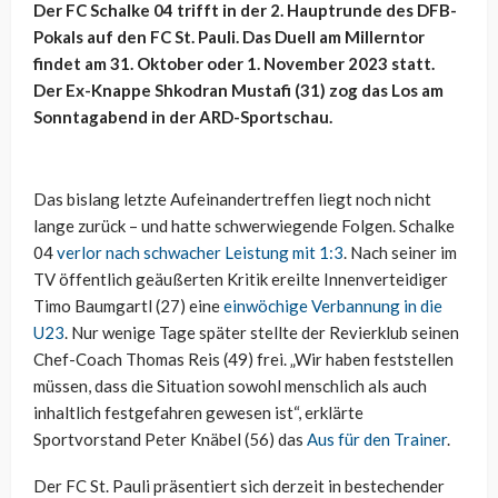
Der FC Schalke 04 trifft in der 2. Hauptrunde des DFB-
Pokals auf den FC St. Pauli. Das Duell am Millerntor
findet am 31. Oktober oder 1. November 2023 statt.
Der Ex-Knappe Shkodran Mustafi (31) zog das Los am
Sonntagabend in der ARD-Sportschau.
Das bislang letzte Aufeinandertreffen liegt noch nicht
lange zurück – und hatte schwerwiegende Folgen. Schalke
04
verlor nach schwacher Leistung mit 1:3
. Nach seiner im
TV öffentlich geäußerten Kritik ereilte Innenverteidiger
Timo Baumgartl (27) eine
einwöchige Verbannung in die
U23
. Nur wenige Tage später stellte der Revierklub seinen
Chef-Coach Thomas Reis (49) frei. „Wir haben feststellen
müssen, dass die Situation sowohl menschlich als auch
inhaltlich festgefahren gewesen ist“, erklärte
Sportvorstand Peter Knäbel (56) das
Aus für den Trainer
.
Der FC St. Pauli präsentiert sich derzeit in bestechender