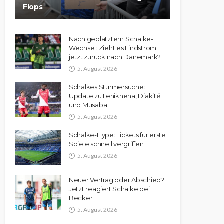
Flops
Nach geplatztem Schalke-
Wechsel: Zieht es Lindström
jetzt zurück nach Dänemark?
5. August 2026
Schalkes Stürmersuche:
Update zu Ilenikhena, Diakité
und Musaba
5. August 2026
Schalke-Hype: Tickets für erste
Spiele schnell vergriffen
5. August 2026
Neuer Vertrag oder Abschied?
Jetzt reagiert Schalke bei
Becker
5. August 2026