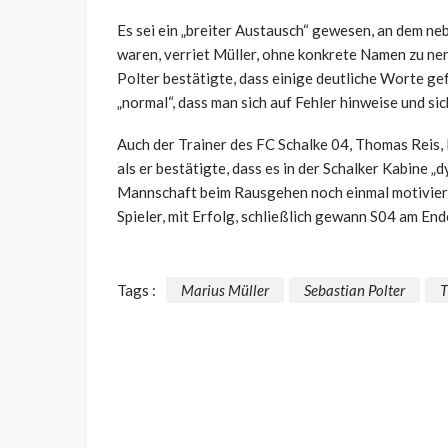
Es sei ein „breiter Austausch“ gewesen, an dem neb
waren, verriet Müller, ohne konkrete Namen zu ne
Polter bestätigte, dass einige deutliche Worte gefa
„normal“, dass man sich auf Fehler hinweise und s
Auch der Trainer des FC Schalke 04, Thomas Reis, 
als er bestätigte, dass es in der Schalker Kabine 
Mannschaft beim Rausgehen noch einmal motiviert.
Spieler, mit Erfolg, schließlich gewann S04 am Ende
Tags :
Marius Müller
Sebastian Polter
T