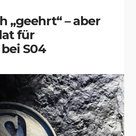
ch „geehrt“ – aber
at für
 bei S04