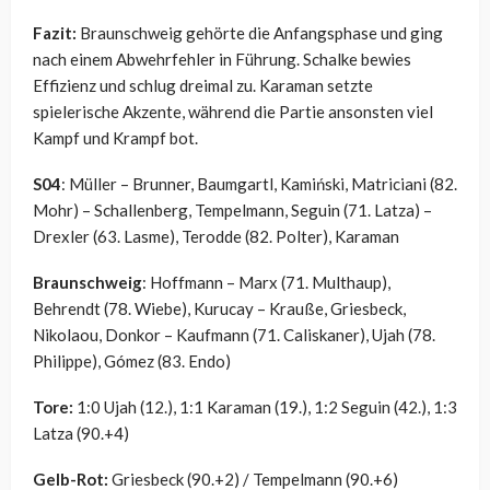
Fazit:
Braunschweig gehörte die Anfangsphase und ging
nach einem Abwehrfehler in Führung. Schalke bewies
Effizienz und schlug dreimal zu. Karaman setzte
spielerische Akzente, während die Partie ansonsten viel
Kampf und Krampf bot.
S04
: Müller – Brunner, Baumgartl, Kamiński, Matriciani (82.
Mohr) – Schallenberg, Tempelmann, Seguin (71. Latza) –
Drexler (63. Lasme), Terodde (82. Polter), Karaman
Braunschweig
: Hoffmann – Marx (71. Multhaup),
Behrendt (78. Wiebe), Kurucay – Krauße, Griesbeck,
Nikolaou, Donkor – Kaufmann (71. Caliskaner), Ujah (78.
Philippe), Gómez (83. Endo)
Tore:
1:0 Ujah (12.), 1:1 Karaman (19.), 1:2 Seguin (42.), 1:3
Latza (90.+4)
Gelb-Rot:
Griesbeck (90.+2) / Tempelmann (90.+6)