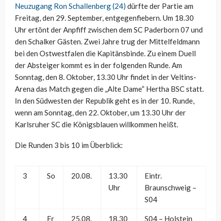
Neuzugang Ron Schallenberg (24)
dürfte der Partie am
Freitag, den 29. September, entgegenfiebern. Um 18.30
Uhr ertönt der Anpfiff zwischen dem SC Paderborn 07 und
den Schalker Gästen. Zwei Jahre trug der Mittelfeldmann
bei den Ostwestfalen die Kapitänsbinde. Zu einem Duell
der Absteiger kommt es in der folgenden Runde. Am
Sonntag, den 8. Oktober, 13.30 Uhr findet in der Veltins-
Arena das Match gegen die „Alte Dame“ Hertha BSC statt.
In den Südwesten der Republik geht es in der 10. Runde,
wenn am Sonntag, den 22. Oktober, um 13.30 Uhr der
Karlsruher SC die Königsblauen willkommen heißt.
Die Runden 3 bis 10 im Überblick:
3
So
20.08.
13.30
Eintr.
Uhr
Braunschweig –
S04
4
Fr
25.08.
18.30
S04 – Holstein