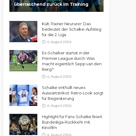
überraschend zurück im Training
Kult-Trainer Neururer: Das
bedeutet der Schalke-Aufstieg
für die 2. Liga
6. August 2026
Ex-Schalker startet in der
Premier League durch: Was
macht eigentlich Sepp van den
Berg?
6. August 2026
Schalke enthüllt neues
Auswärtstrikot: Retro-Look sorgt
für Begeisterung
6. August 2026
Highlight für Fans: Schalke feiert
Bundesliga-Rückkehr mit
Kinofilm
6. August 2026