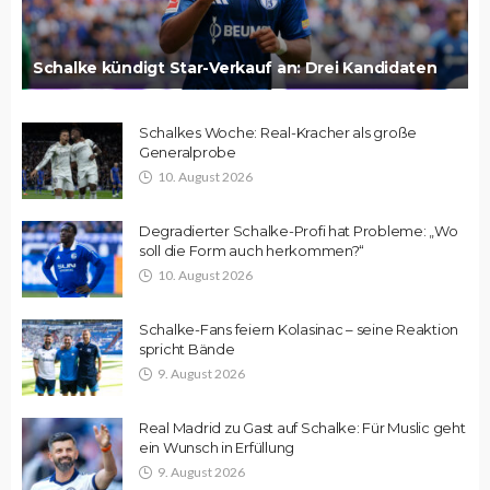
Schalke kündigt Star-Verkauf an: Drei Kandidaten
Schalkes Woche: Real-Kracher als große
Generalprobe
10. August 2026
Degradierter Schalke-Profi hat Probleme: „Wo
soll die Form auch herkommen?“
10. August 2026
Schalke-Fans feiern Kolasinac – seine Reaktion
spricht Bände
9. August 2026
Real Madrid zu Gast auf Schalke: Für Muslic geht
ein Wunsch in Erfüllung
9. August 2026