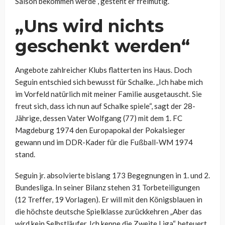
Saison bekommen werde“, gesteht er freimütig.
„Uns wird nichts
geschenkt werden“
Angebote zahlreicher Klubs flatterten ins Haus. Doch
Seguin entschied sich bewusst für Schalke. „Ich habe mich
im Vorfeld natürlich mit meiner Familie ausgetauscht. Sie
freut sich, dass ich nun auf Schalke spiele“, sagt der 28-
Jährige, dessen Vater Wolfgang (77) mit dem 1. FC
Magdeburg 1974 den Europapokal der Pokalsieger
gewann und im DDR-Kader für die Fußball-WM 1974
stand.
Seguin jr. absolvierte bislang 173 Begegnungen in 1. und 2.
Bundesliga. In seiner Bilanz stehen 31 Torbeteiligungen
(12 Treffer, 19 Vorlagen). Er will mit den Königsblauen in
die höchste deutsche Spielklasse zurückkehren „Aber das
wird kein Selbstläufer. Ich kenne die Zweite Liga“, beteuert