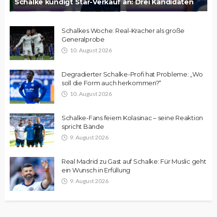
Schalke kündigt Star-Verkauf an: Drei Kandidaten
Schalkes Woche: Real-Kracher als große
Generalprobe
10. August 2026
Degradierter Schalke-Profi hat Probleme: „Wo
soll die Form auch herkommen?“
10. August 2026
Schalke-Fans feiern Kolasinac – seine Reaktion
spricht Bände
9. August 2026
Real Madrid zu Gast auf Schalke: Für Muslic geht
ein Wunsch in Erfüllung
9. August 2026