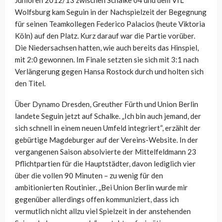
Junioren 2012/13 zwischen Schalke 04 und dem VfL
Wolfsburg kam Seguin in der Nachspielzeit der Begegnung
für seinen Teamkollegen Federico Palacios (heute Viktoria
Köln) auf den Platz. Kurz darauf war die Partie vorüber.
Die Niedersachsen hatten, wie auch bereits das Hinspiel,
mit 2:0 gewonnen. Im Finale setzten sie sich mit 3:1 nach
Verlängerung gegen Hansa Rostock durch und holten sich
den Titel.
Über Dynamo Dresden, Greuther Fürth und Union Berlin
landete Seguin jetzt auf Schalke. „Ich bin auch jemand, der
sich schnell in einem neuen Umfeld integriert“, erzählt der
gebürtige Magdeburger auf der Vereins-Website. In der
vergangenen Saison absolvierte der Mittelfeldmann 23
Pflichtpartien für die Hauptstädter, davon lediglich vier
über die vollen 90 Minuten – zu wenig für den
ambitionierten Routinier. „Bei Union Berlin wurde mir
gegenüber allerdings offen kommuniziert, dass ich
vermutlich nicht allzu viel Spielzeit in der anstehenden