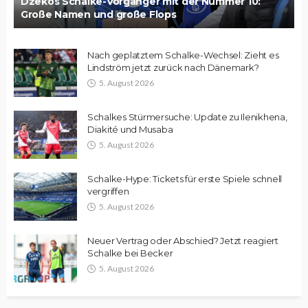
Dzekos Schalke-Vorgänger mit der Nummer 10:
Große Namen und große Flops
Nach geplatztem Schalke-Wechsel: Zieht es
Lindström jetzt zurück nach Dänemark?
5. August 2026
Schalkes Stürmersuche: Update zu Ilenikhena,
Diakité und Musaba
5. August 2026
Schalke-Hype: Tickets für erste Spiele schnell
vergriffen
5. August 2026
Neuer Vertrag oder Abschied? Jetzt reagiert
Schalke bei Becker
5. August 2026