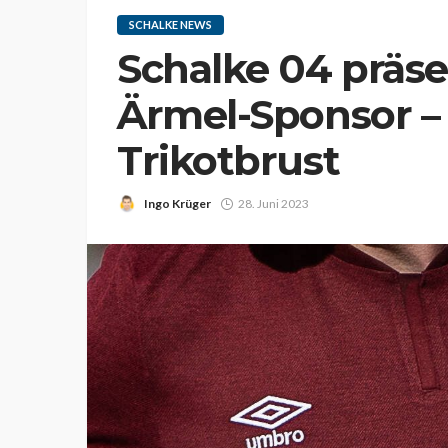
SCHALKE NEWS
Schalke 04 präse
Ärmel-Sponsor –
Trikotbrust
Ingo Krüger
28. Juni 2023