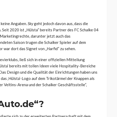
n keine Angaben.
Sky
geht jedoch davon aus, dass die
 Seit 2020 ist „Hülsta“ bereits Partner des FC Schalke 04
Marketingrechte, darunter jetzt auch das
ndeten Saison trugen die Schalker Spieler auf dem
r war dort das Signet von „Harfid“ zu sehen.
ierklubs, ließ sich in einer offiziellen Mitteilung
ülsta‘ bereits mit tollen Ideen viele Hospitality-Bereiche
 Das Design und die Qualität der Einrichtungen haben uns
 das ‚Hülsta‘-Logo auf dem Trikotärmel der Knappen als
r Veltins-Arena und der Schalker Geschäftsstelle“,
Auto.de“?
ßerte sich zu der erweiterten Partnerschaft mit dem