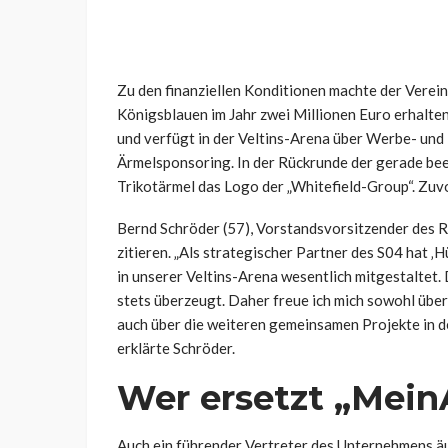
Zu den finanziellen Konditionen machte der Verei
Königsblauen im Jahr zwei Millionen Euro erhalten.
und verfügt in der Veltins-Arena über Werbe- und 
Ärmelsponsoring. In der Rückrunde der gerade bee
Trikotärmel das Logo der „Whitefield-Group“. Zuvo
Bernd Schröder (57), Vorstandsvorsitzender des Rev
zitieren. „Als strategischer Partner des S04 hat ‚H
in unserer Veltins-Arena wesentlich mitgestaltet.
stets überzeugt. Daher freue ich mich sowohl über
auch über die weiteren gemeinsamen Projekte in de
erklärte Schröder.
Wer ersetzt „Mein
Auch ein führender Vertreter des Unternehmens äu