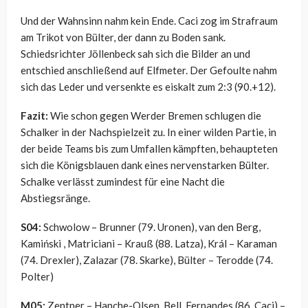
Und der Wahnsinn nahm kein Ende. Caci zog im Strafraum
am Trikot von Bülter, der dann zu Boden sank.
Schiedsrichter Jöllenbeck sah sich die Bilder an und
entschied anschließend auf Elfmeter. Der Gefoulte nahm
sich das Leder und versenkte es eiskalt zum 2:3 (90.+12).
Fazit:
Wie schon gegen Werder Bremen schlugen die
Schalker in der Nachspielzeit zu. In einer wilden Partie, in
der beide Teams bis zum Umfallen kämpften, behaupteten
sich die Königsblauen dank eines nervenstarken Bülter.
Schalke verlässt zumindest für eine Nacht die
Abstiegsränge.
S04:
Schwolow – Brunner (79. Uronen), van den Berg,
Kamiński , Matriciani – Krauß (88. Latza), Král – Karaman
(74. Drexler), Zalazar (78. Skarke), Bülter – Terodde (74.
Polter)
M05:
Zentner – Hanche-Olsen, Bell, Fernandes (86. Caci) –