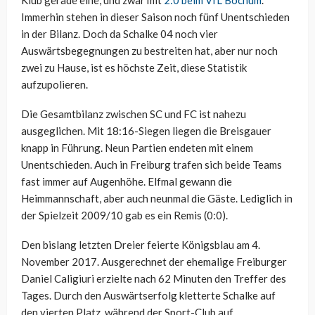
Klub gerade eine, und zwar mit
2:0 beim VfL Bochum
.
Immerhin stehen in dieser Saison noch fünf Unentschieden
in der Bilanz. Doch da Schalke 04 noch vier
Auswärtsbegegnungen zu bestreiten hat, aber nur noch
zwei zu Hause, ist es höchste Zeit, diese Statistik
aufzupolieren.
Die Gesamtbilanz zwischen SC und FC ist nahezu
ausgeglichen. Mit 18:16-Siegen liegen die Breisgauer
knapp in Führung. Neun Partien endeten mit einem
Unentschieden. Auch in Freiburg trafen sich beide Teams
fast immer auf Augenhöhe. Elfmal gewann die
Heimmannschaft, aber auch neunmal die Gäste. Lediglich in
der Spielzeit 2009/10 gab es ein Remis (0:0).
Den bislang letzten Dreier feierte Königsblau am 4.
November 2017. Ausgerechnet der ehemalige Freiburger
Daniel Caligiuri erzielte nach 62 Minuten den Treffer des
Tages. Durch den Auswärtserfolg kletterte Schalke auf
den vierten Platz, während der Sport-Club auf