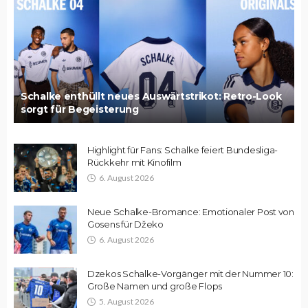
Schalke enthüllt neues Auswärtstrikot: Retro-Look
sorgt für Begeisterung
Highlight für Fans: Schalke feiert Bundesliga-
Rückkehr mit Kinofilm
6. August 2026
Neue Schalke-Bromance: Emotionaler Post von
Gosens für Džeko
6. August 2026
Dzekos Schalke-Vorgänger mit der Nummer 10:
Große Namen und große Flops
5. August 2026