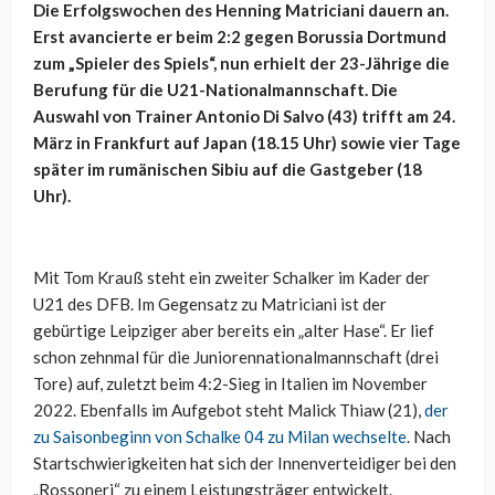
Die Erfolgswochen des Henning Matriciani dauern an.
Erst avancierte er beim 2:2 gegen Borussia Dortmund
zum „Spieler des Spiels“, nun erhielt der 23-Jährige die
Berufung für die U21-Nationalmannschaft. Die
Auswahl von Trainer Antonio Di Salvo (43) trifft am 24.
März in Frankfurt auf Japan (18.15 Uhr) sowie vier Tage
später im rumänischen Sibiu auf die Gastgeber (18
Uhr).
Mit Tom Krauß steht ein zweiter Schalker im Kader der
U21 des DFB. Im Gegensatz zu Matriciani ist der
gebürtige Leipziger aber bereits ein „alter Hase“. Er lief
schon zehnmal für die Juniorennationalmannschaft (drei
Tore) auf, zuletzt beim 4:2-Sieg in Italien im November
2022. Ebenfalls im Aufgebot steht Malick Thiaw (21),
der
zu Saisonbeginn von Schalke 04 zu Milan wechselte
. Nach
Startschwierigkeiten hat sich der Innenverteidiger bei den
„Rossoneri“ zu einem Leistungsträger entwickelt.