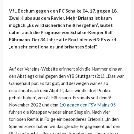
VfL Bochum gegen den FC Schalke 04. 17. gegen 18.
Zwei Klubs aus dem Revier. Mehr Brisanz ist kaum
möglich. „Es wird sicherlich heiß hergehen“, lautet
daher auch die Prognose von Schalke-Keeper Ralf
Fährmann. Der 34 Jahre alte Routinier weiß: Es wird
„ein sehr emotionales und brisantes Spiel“.
Auf der Vereins-Website erinnert sich die Nummer eins an
den Abstiegskrimi gegen den VfB Stuttgart (2:1). „Das war
Gänsehaut pur. Es tat gut, und deswegen war es so
emotional nach dem Abpfiff, dass wir die drei Punkte
geholt haben“, verrät Fährmann. Erstmals seit dem 9.
November 2022 und dem
1:0 gegen den FSV Mainz 05
fuhren die Knappen wieder einen Sieg ein. Nach vier
torlosen Remis in Folge ein besonderes Erlebnis. „In den
Spielen zuvor haben wir das gleiche Engagement auf den
Platz gebracht, alles gegeben, konnten uns aber nicht so