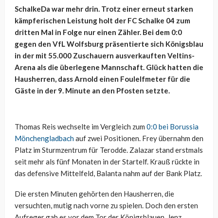
SchalkeDa war mehr drin. Trotz einer erneut starken
kämpferischen Leistung holt der FC Schalke 04 zum
dritten Mal in Folge nur einen Zähler. Bei dem 0:0
gegen den VfL Wolfsburg präsentierte sich Königsblau
in der mit 55.000 Zuschauern ausverkauften Veltins-
Arena als die überlegene Mannschaft. Glück hatten die
Hausherren, dass Arnold einen Foulelfmeter für die
Gäste in der 9. Minute an den Pfosten setzte.
Thomas Reis wechselte im Vergleich zum
0:0 bei Borussia
Mönchengladbach
auf zwei Positionen. Frey übernahm den
Platz im Sturmzentrum für Terodde. Zalazar stand erstmals
seit mehr als fünf Monaten in der Startelf. Krauß rückte in
das defensive Mittelfeld, Balanta nahm auf der Bank Platz.
Die ersten Minuten gehörten den Hausherren, die
versuchten, mutig nach vorne zu spielen. Doch den ersten
Aufreger gab es vor dem Tor der Königsblauen. Jenz