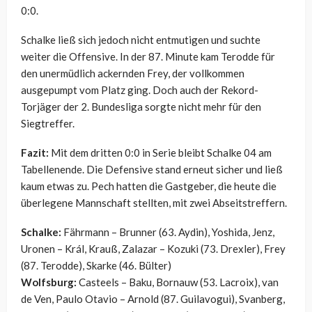
0:0.
Schalke ließ sich jedoch nicht entmutigen und suchte
weiter die Offensive. In der 87. Minute kam Terodde für
den unermüdlich ackernden Frey, der vollkommen
ausgepumpt vom Platz ging. Doch auch der Rekord-
Torjäger der 2. Bundesliga sorgte nicht mehr für den
Siegtreffer.
Fazit:
Mit dem dritten 0:0 in Serie bleibt Schalke 04 am
Tabellenende. Die Defensive stand erneut sicher und ließ
kaum etwas zu. Pech hatten die Gastgeber, die heute die
überlegene Mannschaft stellten, mit zwei Abseitstreffern.
Schalke:
Fährmann – Brunner (63. Aydin), Yoshida, Jenz,
Uronen – Král, Krauß, Zalazar – Kozuki (73. Drexler), Frey
(87. Terodde), Skarke (46. Bülter)
Wolfsburg:
Casteels – Baku, Bornauw (53. Lacroix), van
de Ven, Paulo Otavio – Arnold (87. Guilavogui), Svanberg,