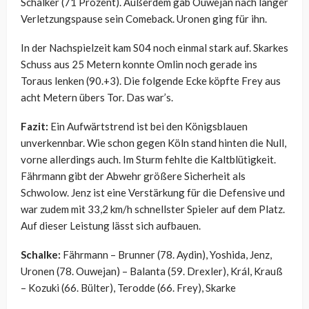
Schalker (71 Prozent). Außerdem gab Ouwejan nach langer
Verletzungspause sein Comeback. Uronen ging für ihn.
In der Nachspielzeit kam S04 noch einmal stark auf. Skarkes
Schuss aus 25 Metern konnte Omlin noch gerade ins
Toraus lenken (90.+3). Die folgende Ecke köpfte Frey aus
acht Metern übers Tor. Das war’s.
Fazit:
Ein Aufwärtstrend ist bei den Königsblauen
unverkennbar. Wie schon gegen Köln stand hinten die Null,
vorne allerdings auch. Im Sturm fehlte die Kaltblütigkeit.
Fährmann gibt der Abwehr größere Sicherheit als
Schwolow. Jenz ist eine Verstärkung für die Defensive und
war zudem mit 33,2 km/h schnellster Spieler auf dem Platz.
Auf dieser Leistung lässt sich aufbauen.
Schalke:
Fährmann – Brunner (78. Aydin), Yoshida, Jenz,
Uronen (78. Ouwejan) – Balanta (59. Drexler), Král, Krauß
– Kozuki (66. Bülter), Terodde (66. Frey), Skarke