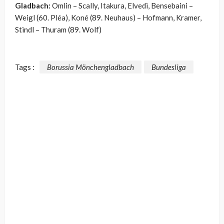
Gladbach:
Omlin – Scally, Itakura, Elvedi, Bensebaini –
Weigl (60. Pléa), Koné (89. Neuhaus) – Hofmann, Kramer,
Stindl – Thuram (89. Wolf)
Tags :
Borussia Mönchengladbach
Bundesliga