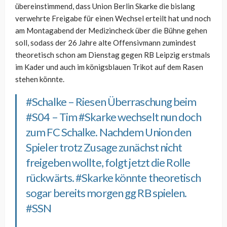
übereinstimmend, dass Union Berlin Skarke die bislang
verwehrte Freigabe für einen Wechsel erteilt hat und noch
am Montagabend der Medizincheck über die Bühne gehen
soll, sodass der 26 Jahre alte Offensivmann zumindest
theoretisch schon am Dienstag gegen RB Leipzig erstmals
im Kader und auch im königsblauen Trikot auf dem Rasen
stehen könnte.
#Schalke
– Riesen Überraschung beim
#S04
– Tim
#Skarke
wechselt nun doch
zum FC Schalke. Nachdem Union den
Spieler trotz Zusage zunächst nicht
freigeben wollte, folgt jetzt die Rolle
rückwärts.
#Skarke
könnte theoretisch
sogar bereits morgen gg RB spielen.
#SSN