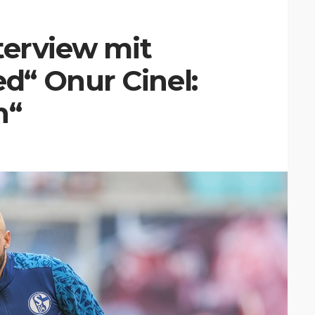
terview mit
“ Onur Cinel:
n“