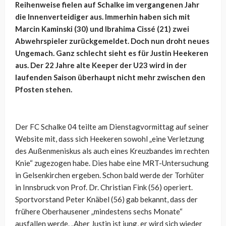
Reihenweise fielen auf Schalke im vergangenen Jahr
die Innenverteidiger aus. Immerhin haben sich mit
Marcin Kaminski (30) und Ibrahima Cissé (21) zwei
Abwehrspieler zurückgemeldet. Doch nun droht neues
Ungemach. Ganz schlecht sieht es für Justin Heekeren
aus. Der 22 Jahre alte Keeper der U23 wird in der
laufenden Saison überhaupt nicht mehr zwischen den
Pfosten stehen.
Der FC Schalke 04 teilte am Dienstagvormittag auf seiner
Website mit, dass sich Heekeren sowohl „eine Verletzung
des Außenmeniskus als auch eines Kreuzbandes im rechten
Knie“ zugezogen habe. Dies habe eine MRT-Untersuchung
in Gelsenkirchen ergeben. Schon bald werde der Torhüter
in Innsbruck von Prof. Dr. Christian Fink (56) operiert.
Sportvorstand Peter Knäbel (56) gab bekannt, dass der
frühere Oberhausener „mindestens sechs Monate“
ausfallen werde. „Aber Justin ist jung, er wird sich wieder