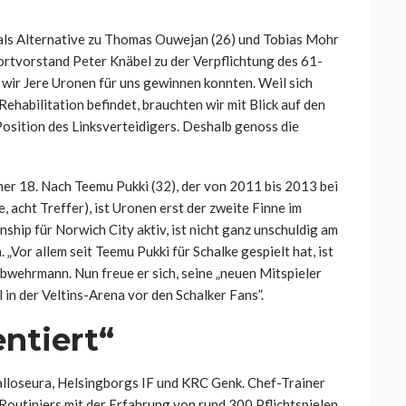
s als Alternative zu Thomas Ouwejan (26) und Tobias Mohr
ortvorstand Peter Knäbel zu der Verpflichtung des 61-
s wir Jere Uronen für uns gewinnen konnten. Weil sich
ehabilitation befindet, brauchten wir mit Blick auf den
Position des Linksverteidigers. Deshalb genoss die
er 18. Nach Teemu Pukki (32), der von 2011 bis 2013 bei
 acht Treffer), ist Uronen erst der zweite Finne im
nship für Norwich City aktiv, ist nicht ganz unschuldig am
„Vor allem seit Teemu Pukki für Schalke gespielt hat, ist
Abwehrmann. Nun freue er sich, seine „neuen Mitspieler
 in der Veltins-Arena vor den Schalker Fans”.
entiert“
Palloseura, Helsingborgs IF und KRC Genk. Chef-Trainer
Routiniers mit der Erfahrung von rund 300 Pflichtspielen.