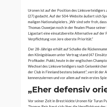
Uronen ist auf der Position des Linksverteidiger
(27) gedacht. Auf der S04-Website äußert sich Sp
maligen Nationalspielers. „Wir sind sehr froh, das
Thomas Ouwejan noch in der finalen Phase seiner R
Ligastart eine einsatzbereite Alternative auf der 
Verpflichtung von Jere oberste Priorität.“
Der 28-Jährige erhält auf Schalke die Rückennumm
den Königsblauen unter Vertrag stand (47 Einsätze,
Profikader. Pukki, heute in der englischen Champio
Wechsel des Linksverteidigers nach Gelsenkirchen. 
der Club in Finnland bestens bekannt“, verrät der 
kennenzulernen und vor allem auf mein erstes Spiel
„Eher defensiv ori
Vor seiner Zeit in Brest kickte Uronen für Turun 
Thomas Reis freut sich über die Verpflichtung des 