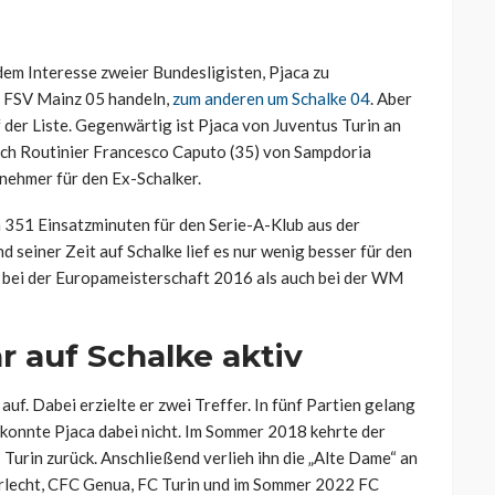
dem Interesse zweier Bundesligisten, Pjaca zu
1. FSV Mainz 05 handeln,
zum anderen um Schalke 04
. Aber
der Liste. Gegenwärtig ist Pjaca von Juventus Turin an
doch Routinier Francesco Caputo (35) von Sampdoria
nehmer für den Ex-Schalker.
ch 351 Einsatzminuten für den Serie-A-Klub aus der
 seiner Zeit auf Schalke lief es nur wenig besser für den
 bei der Europameisterschaft 2016 als auch bei der WM
hr auf Schalke aktiv
f. Dabei erzielte er zwei Treffer. In fünf Partien gelang
n konnte Pjaca dabei nicht. Im Sommer 2018 kehrte der
Turin zurück. Anschließend verlieh ihn die „Alte Dame“ an
rlecht, CFC Genua, FC Turin und im Sommer 2022 FC