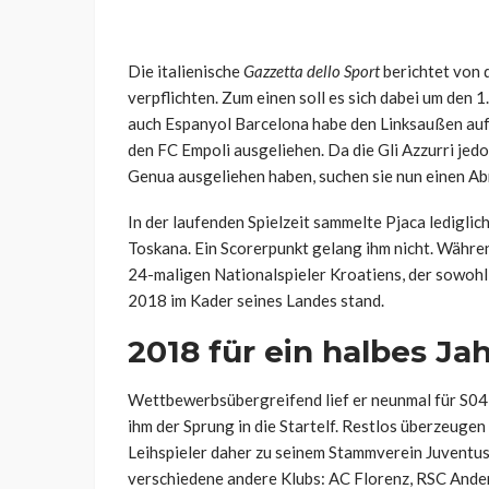
Die italienische
Gazzetta dello Sport
berichtet von 
verpflichten. Zum einen soll es sich dabei um den 
auch Espanyol Barcelona habe den Linksaußen auf 
den FC Empoli ausgeliehen. Da die Gli Azzurri je
Genua ausgeliehen haben, suchen sie nun einen Ab
In der laufenden Spielzeit sammelte Pjaca ledigli
Toskana. Ein Scorerpunkt gelang ihm nicht. Während
24-maligen Nationalspieler Kroatiens, der sowohl
2018 im Kader seines Landes stand.
2018 für ein halbes Ja
Wettbewerbsübergreifend lief er neunmal für S04 au
ihm der Sprung in die Startelf. Restlos überzeuge
Leihspieler daher zu seinem Stammverein Juventus 
verschiedene andere Klubs: AC Florenz, RSC Ande