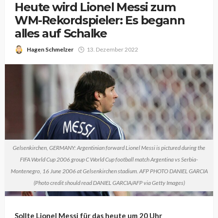
Heute wird Lionel Messi zum
WM-Rekordspieler: Es begann
alles auf Schalke
Hagen Schmelzer
13. Dezember 2022
Gelsenkirchen, GERMANY: Argentinian forward Lionel Messi is pictured during the
FIFA World Cup 2006 group C World Cup football match Argentina vs Serbia-
Montenegro, 16 June 2006 at Gelsenkirchen stadium. AFP PHOTO DANIEL GARCIA
(Photo credit should read DANIEL GARCIA/AFP via Getty Images)
Sollte Lionel Messi für das heute um 20 Uhr