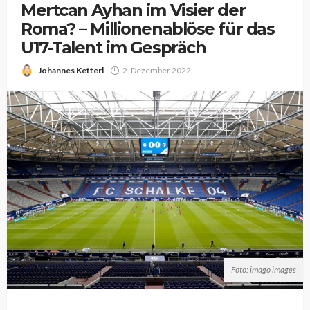
Mertcan Ayhan im Visier der
Roma? – Millionenablöse für das
U17-Talent im Gespräch
Johannes Ketterl
2. Dezember 2022
Foto: imago images