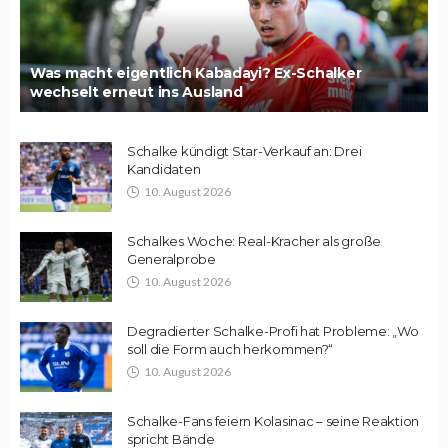
Was macht eigentlich Kabadayi? Ex-Schalker
wechselt erneut ins Ausland
Schalke kündigt Star-Verkauf an: Drei
Kandidaten
10. August 2026
Schalkes Woche: Real-Kracher als große
Generalprobe
10. August 2026
Degradierter Schalke-Profi hat Probleme: „Wo
soll die Form auch herkommen?“
10. August 2026
Schalke-Fans feiern Kolasinac – seine Reaktion
spricht Bände