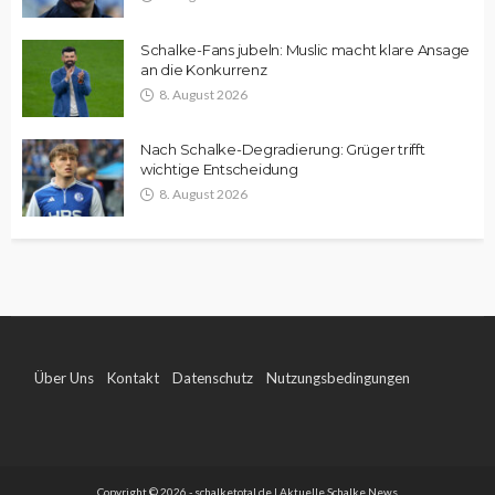
Schalke-Fans jubeln: Muslic macht klare Ansage
an die Konkurrenz
8. August 2026
Nach Schalke-Degradierung: Grüger trifft
wichtige Entscheidung
8. August 2026
Über Uns
Kontakt
Datenschutz
Nutzungsbedingungen
Impressum
Copyright © 2026 - schalketotal.de | Aktuelle Schalke News