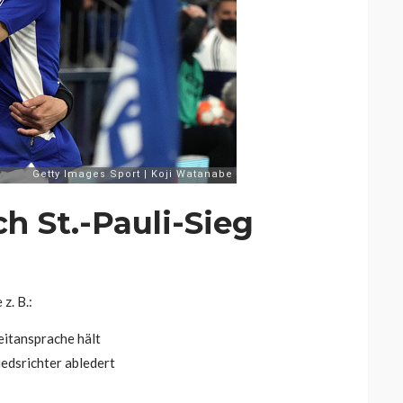
h St.-Pauli-Sieg
z. B.:
eitansprache hält
edsrichter abledert