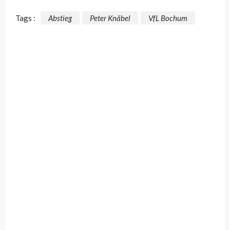
Tags :
Abstieg
Peter Knäbel
VfL Bochum