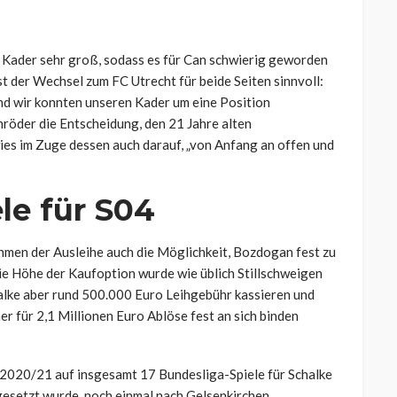
m Kader sehr groß, sodass es für Can schwierig geworden
st der Wechsel zum FC Utrecht für beide Seiten sinnvoll:
nd wir konnten unseren Kader um eine Position
hröder die Entscheidung, den 21 Jahre alten
es im Zuge dessen auch darauf, „von Anfang an offen und
le für S04
ahmen der Ausleihe auch die Möglichkeit, Bozdogan fest zu
die Höhe der Kaufoption wurde wie üblich Stillschweigen
halke aber rund 500.000 Euro Leihgebühr kassieren und
er für 2,1 Millionen Euro Ablöse fest an sich binden
 2020/21 auf insgesamt 17 Bundesliga-Spiele für Schalke
gesetzt wurde, noch einmal nach Gelsenkirchen