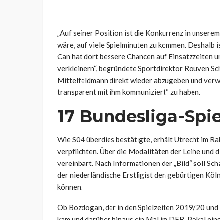
„Auf seiner Position ist die Konkurrenz in unsere
wäre, auf viele Spielminuten zu kommen. Deshalb i
Can hat dort bessere Chancen auf Einsatzzeiten u
verkleinern“, begründete Sportdirektor Rouven Sc
Mittelfeldmann direkt wieder abzugeben und verwi
transparent mit ihm kommuniziert“ zu haben.
17 Bundesliga-Spie
Wie S04 überdies bestätigte, erhält Utrecht im R
verpflichten. Über die Modalitäten der Leihe und 
vereinbart. Nach Informationen der „Bild“ soll Sc
der niederländische Erstligist den gebürtigen Köln
können.
Ob Bozdogan, der in den Spielzeiten 2019/20 und
kam und darüber hinaus ein Mal im DFB-Pokal ein