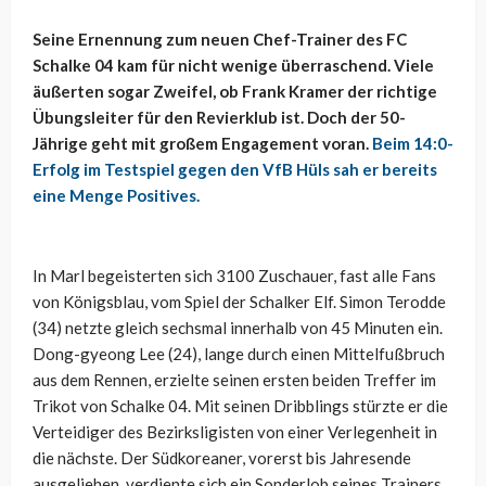
Seine Ernennung zum neuen Chef-Trainer des FC
Schalke 04 kam für nicht wenige überraschend. Viele
äußerten sogar Zweifel, ob Frank Kramer der richtige
Übungsleiter für den Revierklub ist. Doch der 50-
Jährige geht mit großem Engagement voran.
Beim 14:0-
Erfolg im Testspiel gegen den VfB Hüls sah er bereits
eine Menge Positives.
In Marl begeisterten sich 3100 Zuschauer, fast alle Fans
von Königsblau, vom Spiel der Schalker Elf. Simon Terodde
(34) netzte gleich sechsmal innerhalb von 45 Minuten ein.
Dong-gyeong Lee (24), lange durch einen Mittelfußbruch
aus dem Rennen, erzielte seinen ersten beiden Treffer im
Trikot von Schalke 04. Mit seinen Dribblings stürzte er die
Verteidiger des Bezirksligisten von einer Verlegenheit in
die nächste. Der Südkoreaner, vorerst bis Jahresende
ausgeliehen, verdiente sich ein Sonderlob seines Trainers.