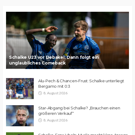
Schalke U23 vor Debakel: Dann folgt ein
unglaubliches Comeback
Alu-Pech & Chancen-Frust: Schalke unterliegt
Bergamo mit 0:3
8. August 2026
Star-Abgang bei Schalke? „Brauchen einen
größeren Verkauf“
8. August 2026
Schalke-Fans jubeln: Muslic macht klare Ansage