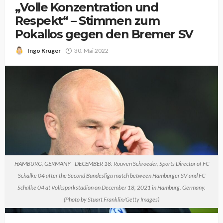
„Volle Konzentration und
Respekt“ – Stimmen zum
Pokallos gegen den Bremer SV
Ingo Krüger
30. Mai 2022
HAMBURG, GERMANY - DECEMBER 18: Rouven Schroeder, Sports Director of FC
Schalke 04 after the Second Bundesliga match between Hamburger SV and FC
Schalke 04 at Volksparkstadion on December 18, 2021 in Hamburg, Germany.
(Photo by Stuart Franklin/Getty Images)