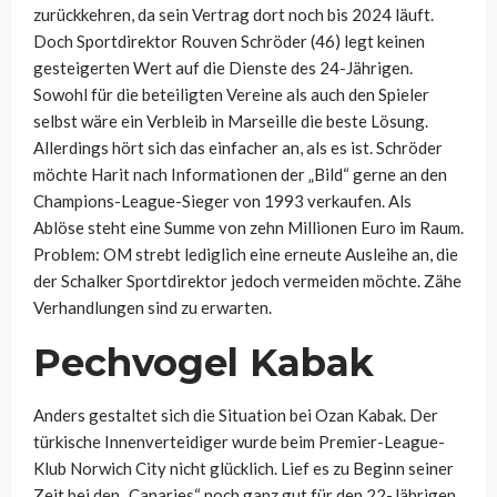
zurückkehren, da sein Vertrag dort noch bis 2024 läuft.
Doch Sportdirektor Rouven Schröder (46) legt keinen
gesteigerten Wert auf die Dienste des 24-Jährigen.
Sowohl für die beteiligten Vereine als auch den Spieler
selbst wäre ein Verbleib in Marseille die beste Lösung.
Allerdings hört sich das einfacher an, als es ist. Schröder
möchte Harit nach Informationen der „Bild“ gerne an den
Champions-League-Sieger von 1993 verkaufen. Als
Ablöse steht eine Summe von zehn Millionen Euro im Raum.
Problem: OM strebt lediglich eine erneute Ausleihe an, die
der Schalker Sportdirektor jedoch vermeiden möchte. Zähe
Verhandlungen sind zu erwarten.
Pechvogel Kabak
Anders gestaltet sich die Situation bei Ozan Kabak. Der
türkische Innenverteidiger wurde beim Premier-League-
Klub Norwich City nicht glücklich. Lief es zu Beginn seiner
Zeit bei den „Canaries“ noch ganz gut für den 22-Jährigen,