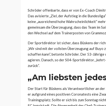
Schröder offenbarte, dass er von Ex-Coach Dimitr
Das avisierte „Ziel, der Aufstieg in die Bundesliga
keine „ausreichend hohe Wahrscheinlichkeit“ mehr 
gemeinsam die Überzeugung, dass das Team im Sais
den Wechsel auf dem Trainerposten von Grammozi
Der Sportdirektor ist sicher, dass Büskens der ric
„Wir sind mit der vollsten Überzeugung auf Buyo 
schaffen kann“, betonte Schröder. Der 53-Jährige
agieren. Danach, so der S04-Sportdirektor, „kehrt
zurück“.
„Am liebsten jede
Der Start für Büskens als Verantwortlicher an der 
er aufgrund eines positiven Coronatests eine Zwa
Trainingsplatz. Sollte er sich bis zum Sonntag nic
FC Ingolstadt. Die Abwesenheit des Chef-Trainers 