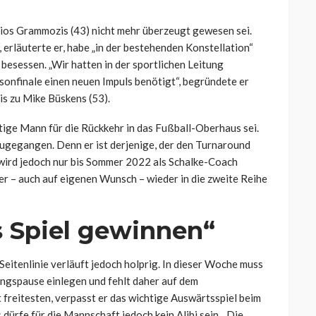
ios Grammozis (43) nicht mehr überzeugt gewesen sei.
“, erläuterte er, habe „in der bestehenden Konstellation“
besessen. „Wir hatten in der sportlichen Leitung
onfinale einen neuen Impuls benötigt“, begründete er
s zu Mike Büskens (53).
htige Mann für die Rückkehr in das Fußball-Oberhaus sei.
zugegangen. Denn er ist derjenige, der den Turnaround
 wird jedoch nur bis Sommer 2022 als Schalke-Coach
 er – auch auf eigenen Wunsch – wieder in die zweite Reihe
s Spiel gewinnen“
Seitenlinie verläuft jedoch holprig. In dieser Woche muss
ngspause einlegen und fehlt daher auf dem
ht freitesten, verpasst er das wichtige Auswärtsspiel beim
dürfe für die Mannschaft jedoch kein Alibi sein. „Die