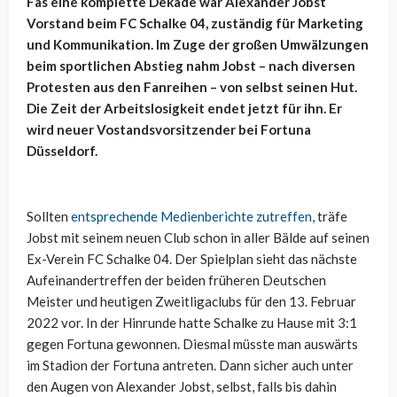
Fas eine komplette Dekade war Alexander Jobst
Vorstand beim FC Schalke 04, zuständig für Marketing
und Kommunikation. Im Zuge der großen Umwälzungen
beim sportlichen Abstieg nahm Jobst – nach diversen
Protesten aus den Fanreihen – von selbst seinen Hut.
Die Zeit der Arbeitslosigkeit endet jetzt für ihn. Er
wird neuer Vostandsvorsitzender bei Fortuna
Düsseldorf.
Sollten
entsprechende Medienberichte zutreffen
, träfe
Jobst mit seinem neuen Club schon in aller Bälde auf seinen
Ex-Verein FC Schalke 04. Der Spielplan sieht das nächste
Aufeinandertreffen der beiden früheren Deutschen
Meister und heutigen Zweitligaclubs für den 13. Februar
2022 vor. In der Hinrunde hatte Schalke zu Hause mit 3:1
gegen Fortuna gewonnen. Diesmal müsste man auswärts
im Stadion der Fortuna antreten. Dann sicher auch unter
den Augen von Alexander Jobst, selbst, falls bis dahin