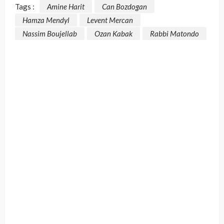
Tags :
Amine Harit
Can Bozdogan
Hamza Mendyl
Levent Mercan
Nassim Boujellab
Ozan Kabak
Rabbi Matondo