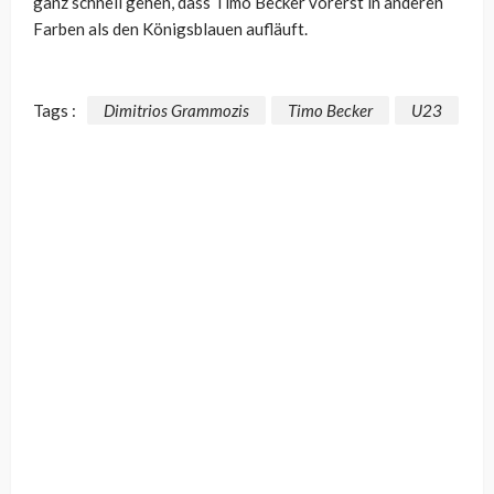
ganz schnell gehen, dass Timo Becker vorerst in anderen
Farben als den Königsblauen aufläuft.
Tags :
Dimitrios Grammozis
Timo Becker
U23