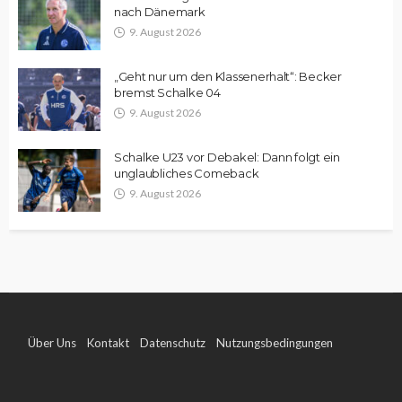
nach Dänemark
9. August 2026
„Geht nur um den Klassenerhalt“: Becker
bremst Schalke 04
9. August 2026
Schalke U23 vor Debakel: Dann folgt ein
unglaubliches Comeback
9. August 2026
Über Uns
Kontakt
Datenschutz
Nutzungsbedingungen
Impressum