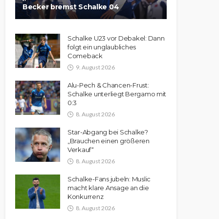
Becker bremst Schalke 04
Schalke U23 vor Debakel: Dann
folgt ein unglaubliches
Comeback
9. August 2026
Alu-Pech & Chancen-Frust:
Schalke unterliegt Bergamo mit
0:3
8. August 2026
Star-Abgang bei Schalke?
„Brauchen einen größeren
Verkauf“
8. August 2026
Schalke-Fans jubeln: Muslic
macht klare Ansage an die
Konkurrenz
8. August 2026