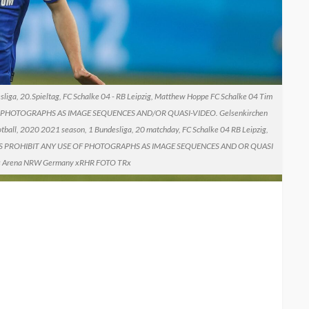
liga, 20.Spieltag, FC Schalke 04 - RB Leipzig, Matthew Hoppe FC Schalke 04 Tim
F PHOTOGRAPHS AS IMAGE SEQUENCES AND/OR QUASI-VIDEO. Gelsenkirchen
all, 2020 2021 season, 1 Bundesliga, 20 matchday, FC Schalke 04 RB Leipzig,
ATES PROHIBIT ANY USE OF PHOTOGRAPHS AS IMAGE SEQUENCES AND OR QUASI
ns Arena NRW Germany xRHR FOTO TRx