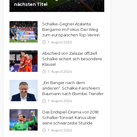
nächsten Titel
Schalke-Gegner Atalanta
Bergamo im Fokus: Der Weg
zum europäischen Top-Verein
7. August 2026
Abschied von Zalazar offiziell:
Schalke sichert sich besondere
Klausel
7. August 2026
„Ein Banger nach dem
anderen“: Schalke-Fans feiern
Baumann nach Ebimbe-Transfer
7. August 2026
Das Endspiel-Drama von 2018:
Schalke-Torwart Karius über
seine schwärzeste Stunde
7. August 2026