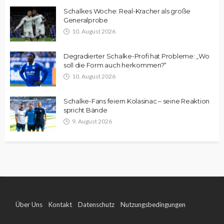
Schalkes Woche: Real-Kracher als große
Generalprobe
10. August 2026
Degradierter Schalke-Profi hat Probleme: „Wo
soll die Form auch herkommen?“
10. August 2026
Schalke-Fans feiern Kolasinac – seine Reaktion
spricht Bände
9. August 2026
Über Uns
Kontakt
Datenschutz
Nutzungsbedingungen