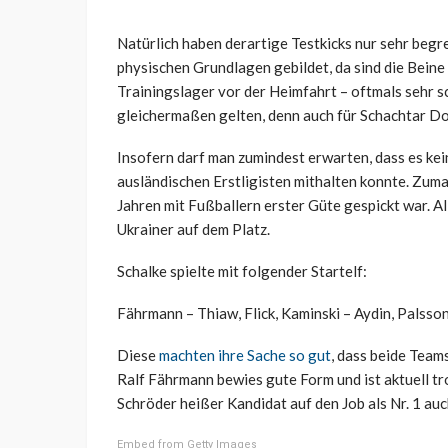
Natürlich haben derartige Testkicks nur sehr begr
physischen Grundlagen gebildet, da sind die Beine
Trainingslager vor der Heimfahrt – oftmals sehr 
gleichermaßen gelten, denn auch für Schachtar Done
Insofern darf man zumindest erwarten, dass es kei
ausländischen Erstligisten mithalten konnte. Zuma
Jahren mit Fußballern erster Güte gespickt war. All
Ukrainer auf dem Platz.
Schalke spielte mit folgender Startelf:
Fährmann – Thiaw, Flick, Kaminski – Aydin, Palsson
Diese
machten ihre Sache so gut
, dass beide Team
Ralf Fährmann bewies gute Form und ist aktuell 
Schröder heißer Kandidat auf den Job als Nr. 1 au
Embed from Getty Images