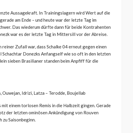
enzte Aussagekraft. In Trainingslagern wird Wert auf die
 gerade am Ende – und heute war der letzte Tag im
schwer. Das wiederum dürfte dann für beide Kontrahenten
zk war es der letzte Tag in Mittersill vor der Abreise.
n reiner Zufall war, dass Schalke 04 erneut gegen einen
l Schachtar Donezks Anfangself wie so oft in den letzten
ein sieben Brasilianer standen beim Anpfiff für die
, Ouwejan, Idrizi, Latza – Terodde, Boujellab
s mit einem torlosen Remis in die Halbzeit gingen. Gerade
trotz der letzten ominösen Ankündigung von Rouven
ch zu Saisonbeginn.