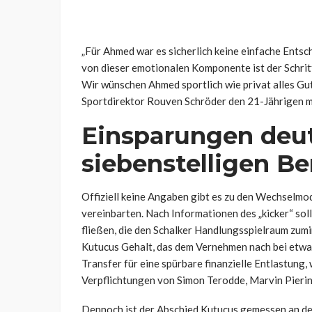
„Für Ahmed war es sicherlich keine einfache Entsc
von dieser emotionalen Komponente ist der Schritt 
Wir wünschen Ahmed sportlich wie privat alles Gu
Sportdirektor Rouven Schröder den 21-Jährigen 
Einsparungen deut
siebenstelligen Be
Offiziell keine Angaben gibt es zu den Wechselmoda
vereinbarten. Nach Informationen des „kicker“ sol
fließen, die den Schalker Handlungsspielraum zumi
Kutucus Gehalt, das dem Vernehmen nach bei etwa 1
Transfer für eine spürbare finanzielle Entlastung, 
Verpflichtungen von Simon Terodde, Marvin Pierin
Dennoch ist der Abschied Kutucus gemessen an den