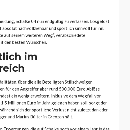
heidung, Schalke 04 nun endgültig zu verlassen. Losgelöst
absolut nachvollziehbar und sportlich sinnvoll für ihn.
te auf seinem weiteren Weg“, verabschiedete
mit den besten Wünschen.
lich im
reich
litäten, über die alle Beteiligten Stillschweigen
len für den Angreifer aber rund 500.000 Euro Ablöse
ndest ein wenig erweitern. Inklusive dem Wegfall von
,5 Millionen Euro im Jahr gelegen haben soll, sorgt der
während sich der sportliche Verlust nicht zuletzt dank der
ger und Marius Bülter in Grenzen hält.
 Erwartungen, die auf Schalke noch vor einem Jahr in das