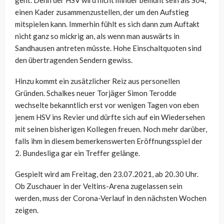
geht. Denn der HSV wird nicht minder bemüht sein als S04,
einen Kader zusammenzustellen, der um den Aufstieg
mitspielen kann. Immerhin fühlt es sich dann zum Auftakt
nicht ganz so mickrig an, als wenn man auswärts in
Sandhausen antreten müsste. Hohe Einschaltquoten sind
den übertragenden Sendern gewiss.
Hinzu kommt ein zusätzlicher Reiz aus personellen
Gründen. Schalkes neuer Torjäger Simon Terodde
wechselte bekanntlich erst vor wenigen Tagen von eben
jenem HSV ins Revier und dürfte sich auf ein Wiedersehen
mit seinen bisherigen Kollegen freuen. Noch mehr darüber,
falls ihm in diesem bemerkenswerten Eröffnungsspiel der
2. Bundesliga gar ein Treffer gelänge.
Gespielt wird am Freitag, den 23.07.2021, ab 20.30 Uhr.
Ob Zuschauer in der Veltins-Arena zugelassen sein
werden, muss der Corona-Verlauf in den nächsten Wochen
zeigen.