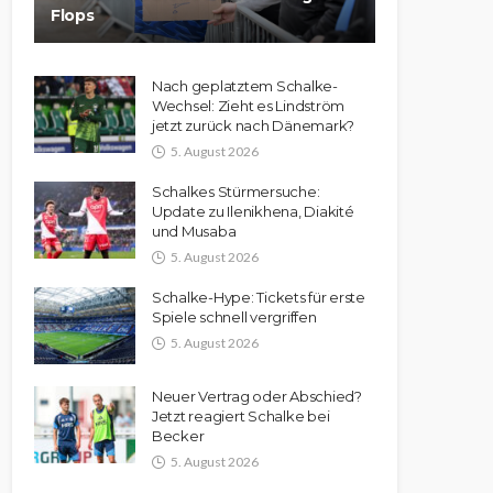
Flops
Nach geplatztem Schalke-
Wechsel: Zieht es Lindström
jetzt zurück nach Dänemark?
5. August 2026
Schalkes Stürmersuche:
Update zu Ilenikhena, Diakité
und Musaba
5. August 2026
Schalke-Hype: Tickets für erste
Spiele schnell vergriffen
5. August 2026
Neuer Vertrag oder Abschied?
Jetzt reagiert Schalke bei
Becker
5. August 2026