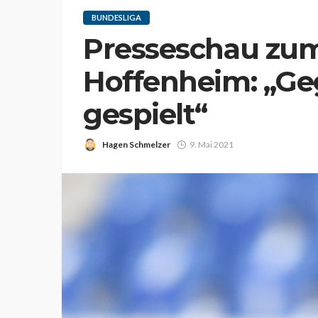
BUNDESLIGA
Presseschau zum
Hoffenheim: „G
gespielt“
Hagen Schmelzer
9. Mai 2021