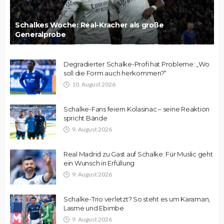
Schalkes Woche: Real-Kracher als große
Generalprobe
Degradierter Schalke-Profi hat Probleme: „Wo
soll die Form auch herkommen?“
10. August 2026
Schalke-Fans feiern Kolasinac – seine Reaktion
spricht Bände
9. August 2026
Real Madrid zu Gast auf Schalke: Für Muslic geht
ein Wunsch in Erfüllung
9. August 2026
Schalke-Trio verletzt? So steht es um Karaman,
Lasme und Ebimbe
9. August 2026