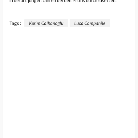
in derart jungen Jahren bei den Profis durchzusetzen.
Tags :
Kerim Calhanoglu
Luca Campanile