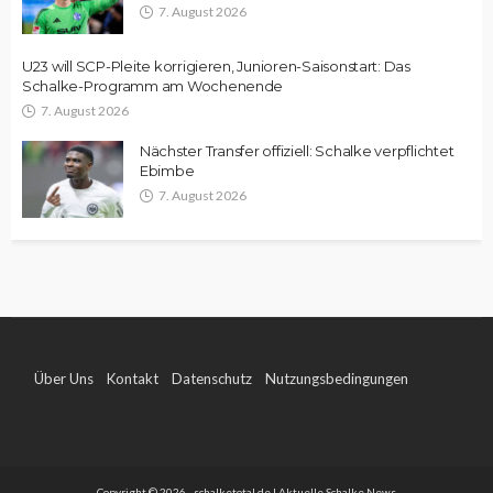
7. August 2026
U23 will SCP-Pleite korrigieren, Junioren-Saisonstart: Das
Schalke-Programm am Wochenende
7. August 2026
Nächster Transfer offiziell: Schalke verpflichtet
Ebimbe
7. August 2026
Über Uns
Kontakt
Datenschutz
Nutzungsbedingungen
Impressum
Copyright © 2026 - schalketotal.de | Aktuelle Schalke News