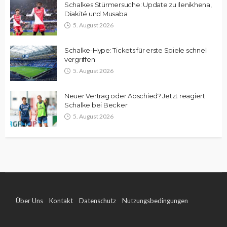
Schalkes Stürmersuche: Update zu Ilenikhena,
Diakité und Musaba
5. August 2026
Schalke-Hype: Tickets für erste Spiele schnell
vergriffen
5. August 2026
Neuer Vertrag oder Abschied? Jetzt reagiert
Schalke bei Becker
5. August 2026
Über Uns
Kontakt
Datenschutz
Nutzungsbedingungen
Impressum