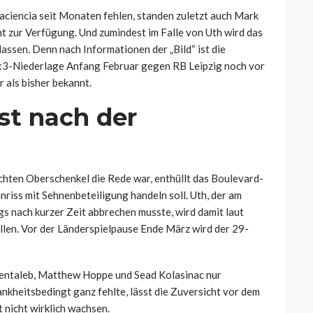
aciencia seit Monaten fehlen, standen zuletzt auch Mark
ht zur Verfügung. Und zumindest im Falle von Uth wird das
assen. Denn nach Informationen der „Bild“ ist die
0:3-Niederlage Anfang Februar gegen RB Leipzig noch vor
als bisher bekannt.
st nach der
hten Oberschenkel die Rede war, enthüllt das Boulevard-
nriss mit Sehnenbeteiligung handeln soll. Uth, der am
s nach kurzer Zeit abbrechen musste, wird damit laut
llen. Vor der Länderspielpause Ende März wird der 29-
Bentaleb, Matthew Hoppe und Sead Kolasinac nur
ankheitsbedingt ganz fehlte, lässt die Zuversicht vor dem
nicht wirklich wachsen.