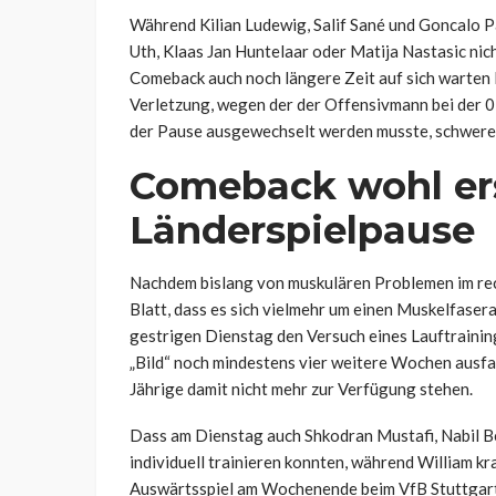
Während Kilian Ludewig, Salif Sané und Goncalo P
Uth, Klaas Jan Huntelaar oder Matija Nastasic nic
Comeback auch noch längere Zeit auf sich warten l
Verletzung, wegen der der Offensivmann bei der 
der Pause ausgewechselt werden musste, schwerer 
Comeback wohl er
Länderspielpause
Nachdem bislang von muskulären Problemen im rec
Blatt, dass es sich vielmehr um einen Muskelfasera
gestrigen Dienstag den Versuch eines Lauftraining
„Bild“ noch mindestens vier weitere Wochen ausfa
Jährige damit nicht mehr zur Verfügung stehen.
Dass am Dienstag auch Shkodran Mustafi, Nabil 
individuell trainieren konnten, während William kr
Auswärtsspiel am Wochenende beim VfB Stuttgart 